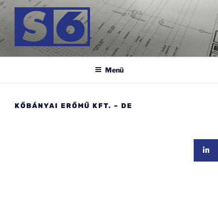
Zum
Inhalt
springen
S-6 MÉRNÖK KFT.
Menü
KŐBÁNYAI ERŐMŰ KFT. – DE