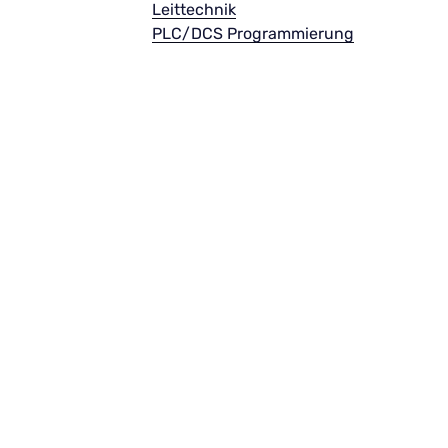
Leittechnik
PLC/DCS Programmierun
g