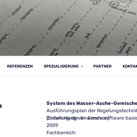
K KFT.
REFERENZEN
SPEZIALISIERUNG
PARTNER
KONTA
System des Wasser-Asche-Gemisch
E
Ausführungsplan der Regelungstechni
Erstellung der Anwendersoftware basierend auf Ovation (Entwicklung von Emerson)
2009
Fachbereich: