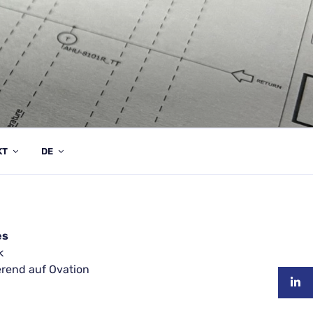
KT
DE
es
k