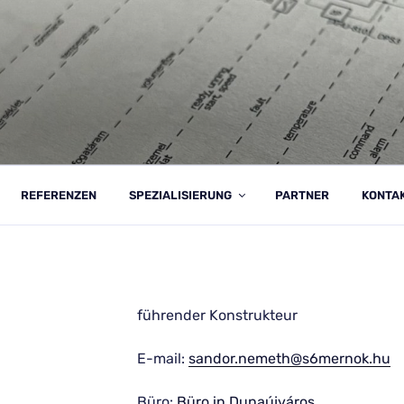
K KFT.
REFERENZEN
SPEZIALISIERUNG
PARTNER
KONTA
führender Konstrukteur
E-mail:
sandor.nemeth@s6mernok.hu
Büro:
Büro in Dunaújváros