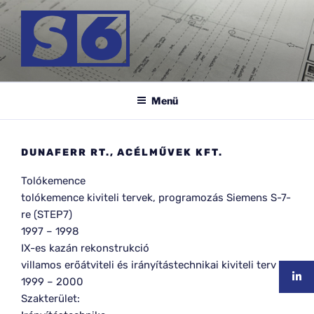
Tartalomhoz
S-6 MÉRNÖK KFT.
Menü
DUNAFERR RT., ACÉLMŰVEK KFT.
Tolókemence
tolókemence kiviteli tervek, programozás Siemens S-7-
re (STEP7)
1997
–
1998
IX-es kazán rekonstrukció
villamos erőátviteli és irányítástechnikai kiviteli terv
1999
–
2000
Szakterület: