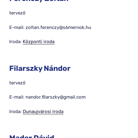
tervező
E-mail: zoltan.ferenczy@s6mernok.hu
Iroda:
Központi iroda
Filarszky Nándor
tervező
E-mail: nandor.filarszky@gmail.com
Iroda:
Dunaujvárosi iroda