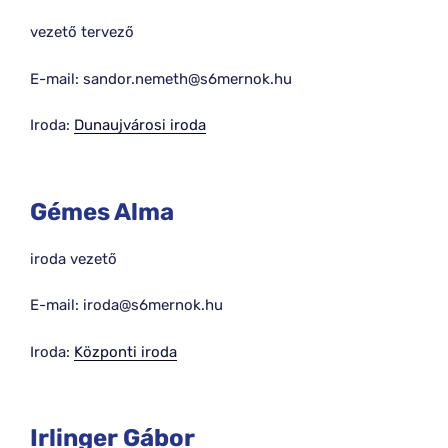
vezető tervező
E-mail: sandor.nemeth@s6mernok.hu
Iroda:
Dunaujvárosi iroda
Gémes Alma
iroda vezető
E-mail: iroda@s6mernok.hu
Iroda:
Központi iroda
Irlinger Gábor