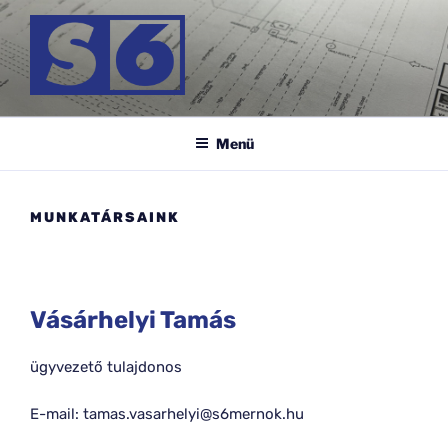
Tartalomhoz
S-6 MÉRNÖK KFT.
Menü
MUNKATÁRSAINK
Vásárhelyi Tamás
ügyvezető tulajdonos
E-mail: tamas.vasarhelyi@s6mernok.hu