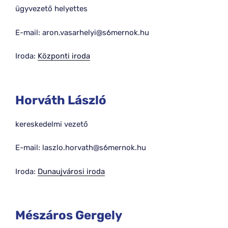
ügyvezető helyettes
E-mail: aron.vasarhelyi@s6mernok.hu
Iroda:
Központi iroda
Horváth László
kereskedelmi vezető
E-mail: laszlo.horvath@s6mernok.hu
Iroda:
Dunaujvárosi iroda
Mészáros Gergely