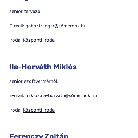
senior tervező
E-mail: gabor.irlinger@s6mernok.hu
Iroda:
Központi iroda
Ila-Horváth Miklós
senior szoftvermérnök
E-mail: miklos.ila-horvath@s6mernok.hu
Iroda:
Központi iroda
Ferenczy Zoltán