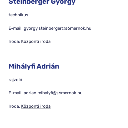
Steinberger György
technikus
E-mail: gyorgy.steinberger@s6mernok.hu
Iroda:
Központi iroda
Mihályfi Adrián
rajzoló
E-mail: adrian.mihalyfi@s6mernok.hu
Iroda:
Központi iroda