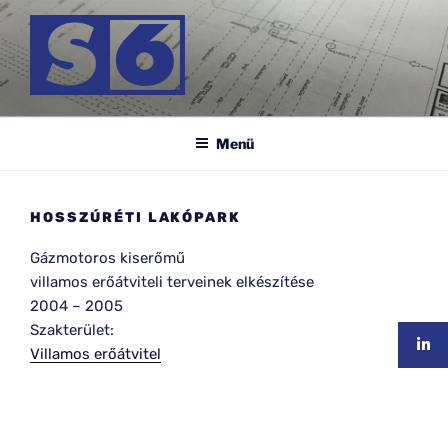
Tartalomhoz
S-6 MÉRNÖK KFT.
Menü
HOSSZÚRÉTI LAKÓPARK
Gázmotoros kiserőmű
villamos erőátviteli terveinek elkészítése
2004
–
2005
Szakterület:
Villamos erőátvitel