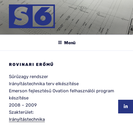
Tartalomhoz
S-6 MÉRNÖK KFT.
Menü
ROVINARI ERŐMŰ
Sűrűzagy rendszer
Irányítástechnika terv elkészítése
Emerson fejlesztésű Ovation felhasználói program
készítése
2008
–
2009
Szakterület:
Irányítástechnika