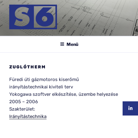
Tartalomhoz
S-6 MÉRNÖK KFT.
Menü
ZUGLÓTHERM
Füredi úti gázmotoros kiserőmű
irányítástechnikai kiviteli terv
Yokogawa szoftver elkészítése, üzembe helyezése
2005
–
2006
Szakterület:
Irányítástechnika